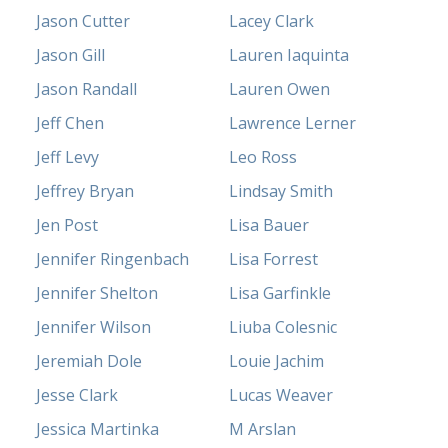
Jason Cutter
Lacey Clark
Jason Gill
Lauren Iaquinta
Jason Randall
Lauren Owen
Jeff Chen
Lawrence Lerner
Jeff Levy
Leo Ross
Jeffrey Bryan
Lindsay Smith
Jen Post
Lisa Bauer
Jennifer Ringenbach
Lisa Forrest
Jennifer Shelton
Lisa Garfinkle
Jennifer Wilson
Liuba Colesnic
Jeremiah Dole
Louie Jachim
Jesse Clark
Lucas Weaver
Jessica Martinka
M Arslan